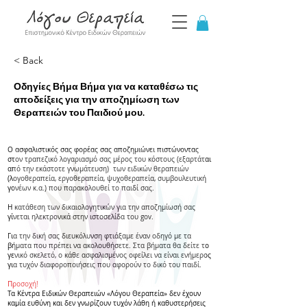
< Back
Οδηγίες Βήμα Βήμα για να καταθέσω τις
αποδείξεις για την αποζημίωση των
Θεραπειών του Παιδιού μου.
Ο ασφαλιστικός σας φορέας σας αποζημιώνει πιστώνοντας
στον τραπεζικό λογαριασμό σας μέρος του κόστους (εξαρτάται
από την εκάστοτε γνωμάτευση) των ειδικών θεραπειών
(λογοθεραπεία, εργοθεραπεία, ψυχοθεραπεία, συμβουλευτική
γονέων κ.α.) που παρακολουθεί το παιδί σας.
Η κατάθεση των δικαιολογητικών για την αποζημίωσή σας
γίνεται ηλεκτρονικά στην ιστοσελίδα του gov.
Για την δική σας διευκόλυνση φτιάξαμε έναν οδηγό με τα
βήματα που πρέπει να ακολουθήσετε. Στα βήματα θα δείτε το
γενικό σκελετό, ο κάθε ασφαλισμένος οφείλει να είναι ενήμερος
για τυχόν διαφοροποιήσεις που αφορούν το δικό του παιδί.
Προσοχή!
Τα Κέντρα Ειδικών Θεραπειών «Λόγου Θεραπεία» δεν έχουν
καμία ευθύνη και δεν γνωρίζουν τυχόν λάθη ή καθυστερήσεις