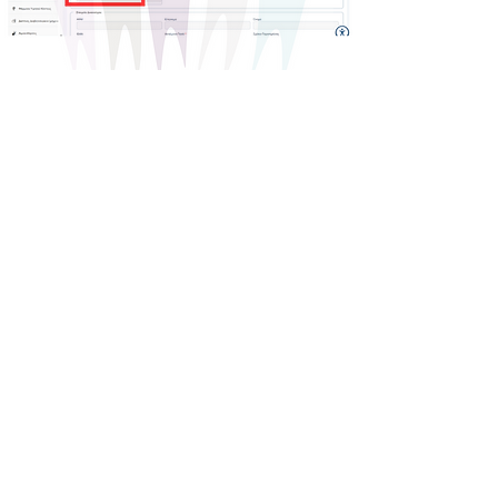
8. Επιλέξτε το είδος της θεραπείας με τη
σωστή ημερομηνία όπως αυτά αναγράφονται
στην απόδειξη. Από την αριστερή στήλη
επιλέγετε ένα είδος θεραπείας κάθε φορά και
το περνάτε στη δεξιά στήλη με το βελάκι.
Βγάζετε φωτογραφία ή σκανάρετε την
βεβαίωση και την απόδειξη που σας έχουμε
δώσει.
Μετά τα επισυνάπτετε στα σημεία που
ζητούνται (1 και 2).
Στην επιλογή 3 επισυνάπτετε το αρχείο pdf
που σας έχουμε στείλει.