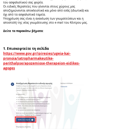
του ασφαλιστικού σας φορέα.
Οι ειδικές θεραπείες που γίνονται στους χώρους μας
αποζημιώνονται αποκλειστικά και μόνο από εσάς (ιδιωτικά) και
όχι από τα ασφαλιστικά ταμεία.
Υποχρέωση σας είναι η ανανέωση των γνωματεύσεων και η
αποστολή της νέας γνωμάτευσης στο e-mail του Κέντρου μας.
Δείτε τα παρακάτω βήματα:
1. Επισκεφτείτε τη σελίδα
https://www.gov.gr/ipiresies/ugeia-kai-
pronoia/iatropharmakeutike-
perithalpse/apozemiose-therapeion-eidikes-
agoges